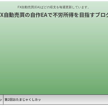
FX自動売買(EA)ばどの収支を毎週更新しています。
FX自動売買の自作EAで不労所得を目指すブロ
ッ
第2回おたまじゃくしカッ