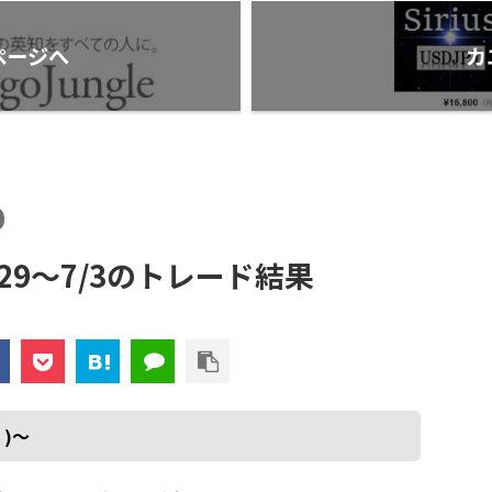
プ
ページへ
カ
/29～7/3のトレード結果
)～