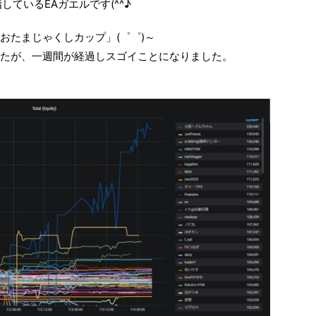
しているEAガエルです(^^♪
おたまじゃくしカップ」(゜゜)～
たが、一週間が経過しスゴイことになりました。