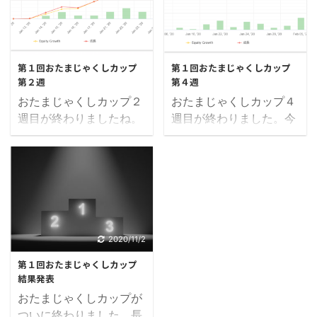
在プラスの方は16名と先
さんはどう思われてるの
週から６名減り。リタイ
でしょうか。今週もかな
アの方も４名程増え28名
り順位に変動があったよ
2020/2/4
2020/2/16
程でしょうか。リタイア
うですが、はたし
第１回おたまじゃくしカップ
第１回おたまじゃくしカップ
だけど記載されていない
て。。。では、さっそく
第２週
第４週
方や、リタイアじゃない
見ていきましょう！ トッ
おたまじゃくしカップ２
おたまじゃくしカップ４
のにリタイアになってる
プ３（2月2日現在） 現
週目が終わりましたね。
週目が終わりました。今
方がいましたら、ご連絡
時点でのトップ３です。
今週は、順位変動が多く
回もかなり順位が変動し
くださると助かります。
違ってたらすみません。
起こるかなと予想してま
たようですが…では、さ
さて今週どうなりました
連絡いただければ修正い
したが、やはり色々あり
っそく見ていきましょ
か。では、さっそく見て
たします。 トップ３ 自
ましたね。では、さっそ
う！ トップ３（2月9日
いきましょう！ トップ３
動売買がんばるちゃん。
く見ていきましょう！ ト
現在） 現時点でのトップ
（3月21日現在） 現時点
(@uVTZXHjQHevKuRe)
ップ３（1月25日現在）
３です。違ってたらすみ
でのトップ３です。違っ
¥134,332 チンギスハン
現時点でのトップ３で
ません。連絡いただけれ
2020/11/2
てたらすみません。連絡
(@CinggisQaan) ¥128,5
す。違ってたらすみませ
ば修正いたします。 トッ
いただければ修正いたし
...
第１回おたまじゃくしカップ
ん。連絡いただければ修
プ３ KEI ¥159,741 Shiki
ます。 トッ ...
結果発表
正いたします。 トップ３
¥ 149,844 モコ
おたまじゃくしカップが
きつねも
¥138,052 僕のちっぽけ
ついに終わりました。長