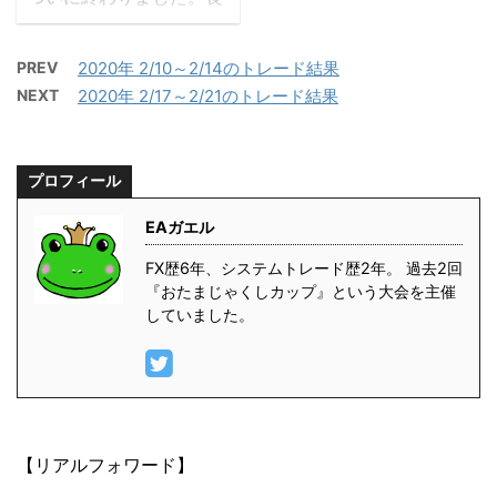
(@kitsu_nemo)
なFX生活 さんが、とて
かったようで短かった３
¥130,132 らぱんぬ＠シ
も便利な順位表を作って
ヶ月。はたして誰がナン
ストレ (@tradermanfx)
くださっているので、４
PREV
2020年 2/10～2/14のトレード結果
バーワンに輝いたのでし
¥128,235 自動売買がん
位以下の順位を見たい方
NEXT
2020年 2/17～2/21のトレード結果
ょう！さっそく見ていき
ばるちゃん。
はご覧ください。お忙し
ましょう！！ 大会最終ラ
(@uVTZXHjQHevKuRe)
い中、ありがたいです。
ンキング（４月４日現
¥123,186 僕のちっぽけ
ありがとうございます。
プロフィール
在） ランキング モコ
なFX生活 さんが、 ...
まず、今週１位はKEIさ
¥245,208 金ツッパ侍
ん。 ...
EAガエル
¥190,986 CSD Lab
¥170,333 Tomo
FX歴6年、システムトレード歴2年。 過去2回
¥169,612 チンギスハ
『おたまじゃくしカップ』という大会を主催
していました。
ン ¥149,550 KEI
¥132,928 リスキー
¥129,937 TAKU
¥129,015 はや
¥119,237 ともぞう
¥118,825 らぱんぬ
【リアルフォワード】
¥115,859 検シ ...