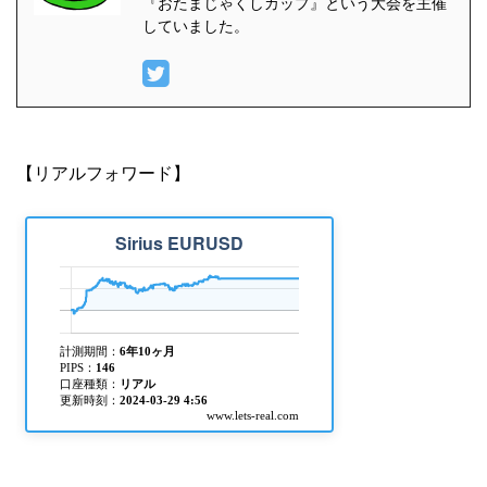
プ３（2月2日現在） 現
『おたまじゃくしカップ』という大会を主催
していました。
時点でのトップ３です。
違ってたらすみません。
連絡いただければ修正い
たします。 トップ３ 自
動売買がんばるちゃん。
(@uVTZXHjQHevKuRe)
【リアルフォワード】
¥134,332 チンギスハン
(@CinggisQaan) ¥128,5
...