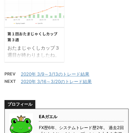
なってきてしまい、参加
いうことで皆さんハイレ
いきましょう！ トップ３
ばるちゃん。
者の皆様には大変ご迷惑
バ気味の設定なので、そ
（3月21日現在） 現時点
(@uVTZXHjQHevKuRe)
をおかけしております。
れを加味して参考にして
でのトップ３です。違っ
¥123,186 僕のちっぽけ
申し訳ございません。そ
いただきたいです。やは
2020/2/16
てたらすみません。連絡
なFX生活 さんが、 ...
れでですね、ルールの変
りハイレバだとEA運用上
いただければ修正いたし
第１回おたまじゃくしカップ
更と言いますか、はっき
級者の方々でも破綻する
ます。 トッ ...
第３週
りしてなかった部分もあ
可能性が高いということ
おたまじゃくしカップ３
りましたので、追加と修
ですね。初心者の方や、
週目が終わりましたね。
正です。 まず、ひとつめ
今からEAを始める方には
大会参加者66名中、ちょ
は期間を1/13～4/3に変
是非頭に留めておいてい
うど半分のラインでプラ
更もうひとつは、終了時
ただきたいです。では、
PREV
2020年 3/9～3/13のトレード結果
スとマイナスの人に分か
点でポジションは保有し
さっそく見ていきましょ
NEXT
2020年 3/16～3/20のトレード結果
れました。この結果を皆
ていても良い です。よろ
う！ トップ３（2月23日
さんはどう思われてるの
しくお願いします。 トッ
現在） 現時点でのトップ
でしょうか。今週もかな
プ３（1月19日現在） 現
３です。違ってたらすみ
プロフィール
り順位に変動があったよ
時点でのトップ３です。
ません。連絡いただけれ
うですが、はたし
違ってたらすみません。
ば修正いたします。 トッ
EAガエル
て。。。では、さっそく
連絡いただけ ...
プ３ モコ ...
見ていきましょう！ トッ
FX歴6年、システムトレード歴2年。 過去2回