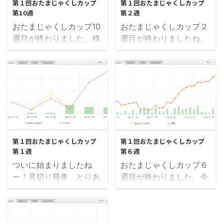
第１回おたまじゃくしカップ
第１回おたまじゃくしカップ
第10週
第２週
おたまじゃくしカップ10
おたまじゃくしカップ２
週目が終わりました。残
週目が終わりましたね。
すところあと２週間。ま
今週は、順位変動が多く
だまだあると思っていま
起こるかなと予想してま
したが、あっという間に
したが、やはり色々あり
来てしまいましたね。現
ましたね。では、さっそ
在プラスの方は16名と先
く見ていきましょう！ ト
週から６名減り。リタイ
ップ３（1月25日現在）
アの方も４名程増え28名
現時点でのトップ３で
2020/1/19
2020/2/23
程でしょうか。リタイア
す。違ってたらすみませ
第１回おたまじゃくしカップ
第１回おたまじゃくしカップ
だけど記載されていない
ん。連絡いただければ修
第１週
第６週
方や、リタイアじゃない
正いたします。 トップ３
ついに始まりましたね
おたまじゃくしカップ６
のにリタイアになってる
きつねも
ー！見切り発車、とりあ
週目が終わりました。今
方がいましたら、ご連絡
(@kitsu_nemo)
えず一回やってみようス
週はリタイアの方が増え
くださると助かります。
¥130,132 らぱんぬ＠シ
タンスで始めたら、そう
ましたが、現在32名の方
さて今週どうなりました
ストレ (@tradermanfx)
も言ってられない状況に
がプラスですね。大会と
か。では、さっそく見て
¥128,235 自動売買がん