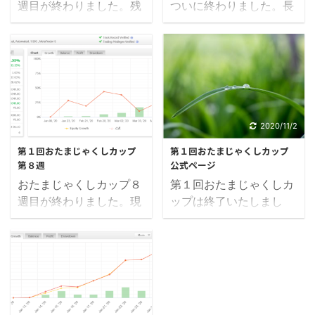
週目が終わりました。残
ついに終わりました。長
すところあと２週間。ま
かったようで短かった３
だまだあると思っていま
ヶ月。はたして誰がナン
したが、あっという間に
バーワンに輝いたのでし
来てしまいましたね。現
ょう！さっそく見ていき
在プラスの方は16名と先
ましょう！！ 大会最終ラ
週から６名減り。リタイ
ンキング（４月４日現
アの方も４名程増え28名
在） ランキング モコ
2020/3/8
2020/11/2
程でしょうか。リタイア
¥245,208 金ツッパ侍
第１回おたまじゃくしカップ
第１回おたまじゃくしカップ
だけど記載されていない
¥190,986 CSD Lab
第８週
公式ページ
方や、リタイアじゃない
¥170,333 Tomo
おたまじゃくしカップ８
第１回おたまじゃくしカ
のにリタイアになってる
¥169,612 チンギスハ
週目が終わりました。現
ップは終了いたしまし
方がいましたら、ご連絡
ン ¥149,550 KEI
在プラスの方は22名と先
た。 目次1 賞品提供2 賞
くださると助かります。
¥132,928 リスキー
週と同じでした。リタイ
品3 参加者Myfxbook一
さて今週どうなりました
¥129,937 TAKU
アの方も18名程でほぼ変
覧4 参加者一覧 賞品提供
か。では、さっそく見て
¥129,015 はや
わらず。しかし、今週も
モコさん
いきましょう！ トップ３
¥119,237 ともぞう
かなり荒れた週でした。
(@moco5963)iTunesカ
（3月21日現在） 現時点
¥118,825 らぱんぬ
今週で大きく順位を下げ
ード、若しくは
でのトップ３です。違っ
¥115,859 検シ ...