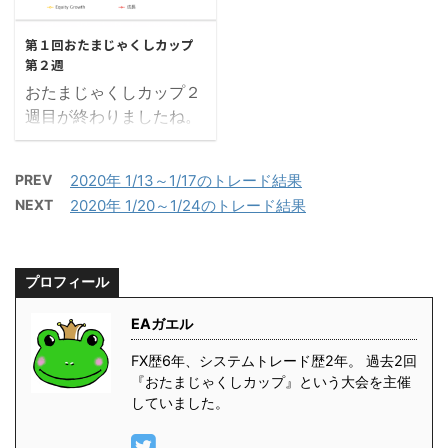
た方、逆に大きく順位を
GooglePlayカードのお
2020/2/4
てたらすみません。連絡
上げた方が何人かいらっ
好きな方を１位 10,000
いただければ修正いたし
第１回おたまじゃくしカップ
しゃいました。では、さ
円分２位 5,000円分３位
ます。 トッ ...
第２週
っそく見ていきましょ
3,000円分リスキーさん
おたまじゃくしカップ２
う！ トップ３（3月8日
(@risky4649fx)コンビ
週目が終わりましたね。
現在） 現時点でのトップ
にで購入できる10,000円
今週は、順位変動が多く
３です。違ってたらすみ
分のギフトカード きつね
起こるかなと予想してま
ません。連絡いただけれ
もさん
PREV
2020年 1/13～1/17のトレード結果
したが、やはり色々あり
ば修正いたします。 トッ
(@kitsu_nemo)10,000円
NEXT
2020年 1/20～1/24のトレード結果
ましたね。では、さっそ
プ３ らぱんぬ ¥183,349
分のamazonギフト券 と
く見ていきましょう！ ト
モコ ¥171,185 micco
らさん
ップ３（1月25日現在）
¥166,800 僕のちっぽけ
(@toratorafx)1,000 ...
プロフィール
現時点でのトップ３で
なFX生活 さんが、とて
す。違ってたらすみませ
も便 ...
EAガエル
ん。連絡いただければ修
正いたします。 トップ３
FX歴6年、システムトレード歴2年。 過去2回
きつねも
『おたまじゃくしカップ』という大会を主催
していました。
(@kitsu_nemo)
¥130,132 らぱんぬ＠シ