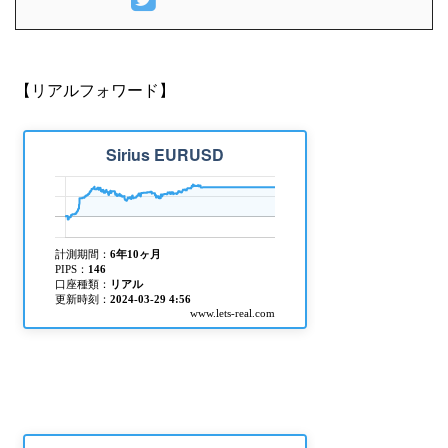
ストレ (@tradermanfx)
¥128,235 自動売買がん
ばるちゃん。
(@uVTZXHjQHevKuRe)
【リアルフォワード】
¥123,186 僕のちっぽけ
なFX生活 さんが、 ...